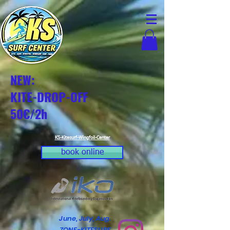
NEW:
KITE-DROP-OFF
50€/2h
KS-Kitesurf-Wingfoil-Center
book online
June, July, Aug.
ZONE-KITESURF