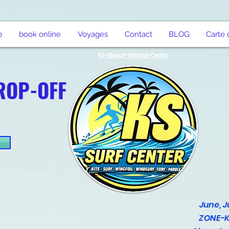
b
book online
Voyages
Contact
BLOG
Carte
KS-Kitesurf-Wingfoil-Center
ROP-OFF
h
June, J
ZONE-K