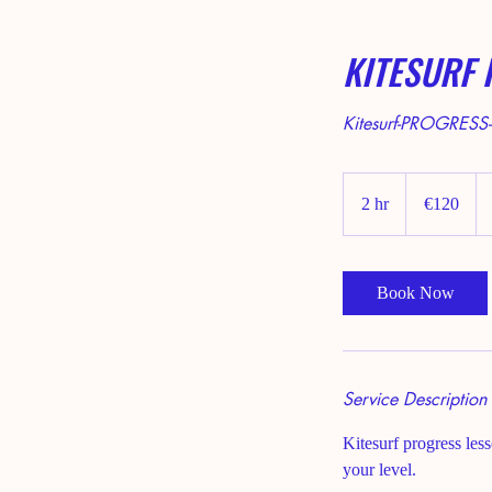
KITESURF 
Kitesurf-PROGRESS-L
120
euros
2 hr
2
€120
h
r
Book Now
Service Description
Kitesurf progress les
your level.