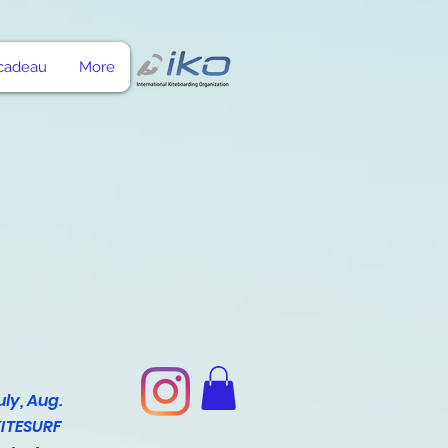
 cadeau
More
uly, Aug.
ITESURF