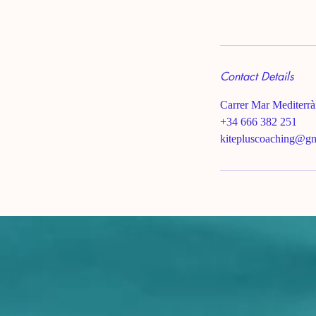
Contact Details
Carrer Mar Mediterrà
+34 666 382 251
kitepluscoaching@g