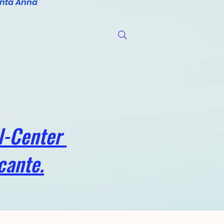
anta Anna
il-Center
cante.