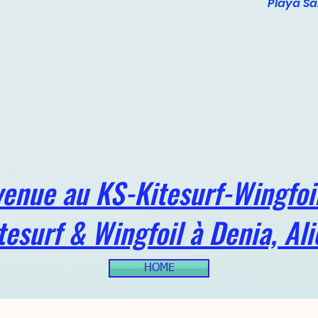
Playa S
venue au KS-Kitesurf-Wingfo
tesurf & Wingfoil à Denia, Ali
HOME