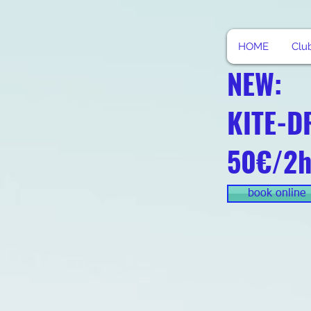
HOME
Clu
NEW:
KITE-D
50€/2
book online