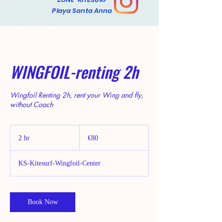
Playa Santa Anna
WINGFOIL-renting 2h
Wingfoil Renting 2h, rent your Wing and fly,
80
euros
2 hr
2
€80
h
r
KS-Kitesurf-Wingfoil-Center
Book Now