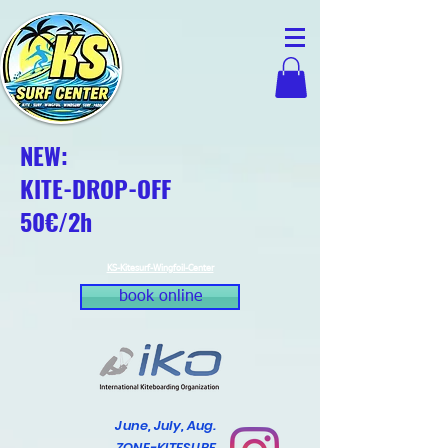
NEW:
KITE-DROP-OFF
50€/2h
KS-Kitesurf-Wingfoil-Center
book online
June, July, Aug.
ZONE-KITESURF